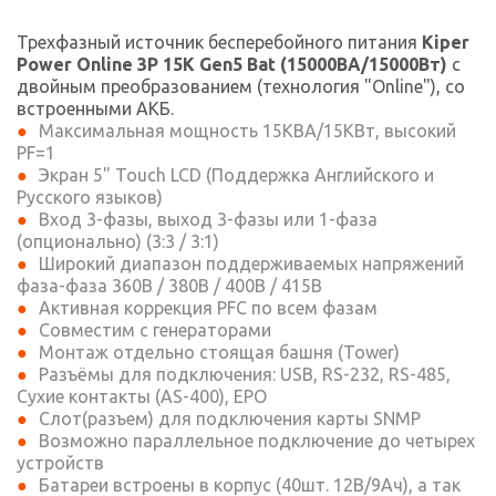
Трехфазный источник бесперебойного питания
Kiper
Power Online 3P 15K Gen5 Bat (15000ВА/15000Вт)
с
двойным преобразованием (технология "Online"), со
встроенными АКБ.
Максимальная мощность 15КВА/15КВт, высокий
PF=1
Экран 5" Touch LCD (Поддержка Английского и
Русского языков)
Вход 3-фазы, выход 3-фазы или 1-фаза
(опционально) (3:3 / 3:1)
Широкий диапазон поддерживаемых напряжений
фаза-фаза 360В / 380В / 400В / 415В
Активная коррекция PFC по всем фазам
Совместим с генераторами
Монтаж отдельно стоящая башня (Tower)
Разъёмы для подключения: USB, RS-232, RS-485,
Сухие контакты (AS-400), EPO
Слот(разъем) для подключения карты SNMP
Возможно параллельное подключение до четырех
устройств
Батареи встроены в корпус (40шт. 12В/9Ач), а так