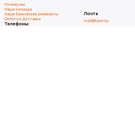
Почему мы
Наша команда
Почта
Наши банковские реквизиты
Оплата и Доставка
mail@kiper.by
Телефоны:
+375 (17) 337-14-14
(городской)
+375 (29) 337-14-14
(А1)
+375 (29) 237-14-14
(МТС)
+375 (17) 337-14-14
добавочный 15 (Факс)
Адрес офиса и склада
г. Минск, ул. Западная, 7А
Карта проезда
Режим работы
9:00-18:00 (понедельник-пятница, без обеда)
Суббота, воскресенье — выходные.
При перепечатке материалов ссылка на источник обязательна.
Данный информационный ресурс не является публичной офертой.
Наличие и стоимость товаров уточняйте по телефону.
Изображения товаров могут отличаться от реального внешнего
вида товаров как по цвету, так и по дизайну.
Общество с ограниченной ответственностью «Кипер Трэйд» ©2009-
2025