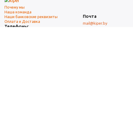
Почему мы
Наша команда
Почта
Наши банковские реквизиты
Оплата и Доставка
mail@kiper.by
Телефоны:
+375 (17) 337-14-14
(городской)
+375 (29) 337-14-14
(А1)
+375 (29) 237-14-14
(МТС)
+375 (17) 337-14-14
добавочный 15 (Факс)
Адрес офиса и склада
г. Минск, ул. Западная, 7А
Карта проезда
Режим работы
9:00-18:00 (понедельник-пятница, без обеда)
Суббота, воскресенье — выходные.
При перепечатке материалов ссылка на источник обязательна.
Данный информационный ресурс не является публичной офертой.
Наличие и стоимость товаров уточняйте по телефону.
Изображения товаров могут отличаться от реального внешнего
вида товаров как по цвету, так и по дизайну.
Общество с ограниченной ответственностью «Кипер Трэйд» ©2009-