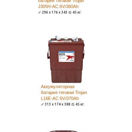
батарея тяговая Trojan
J305H-AC 6V/360Ah
⤢ 296 x 176 x 343 ⚖ 45 кг.
Аккумуляторная
батарея тяговая Trojan
L16E-AC 6V/370Ah
⤢ 313 x 174 x 388 ⚖ 45 кг.