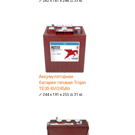
⤢ 262 x 181 x 246 ⚖ 33 кг.
Аккумуляторная
батарея тяговая Trojan
TE35 6V/245Ah
⤢ 244 x 191 x 255 ⚖ 31 кг.