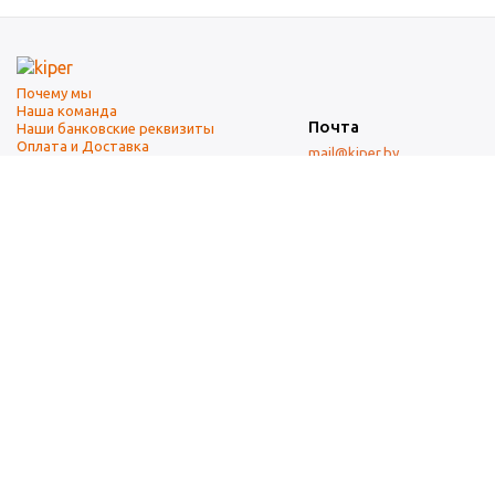
Почему мы
Наша команда
Почта
Наши банковские реквизиты
Оплата и Доставка
mail@kiper.by
Телефоны:
+375 (17) 337-14-14
(городской)
+375 (29) 337-14-14
(А1)
+375 (29) 237-14-14
(МТС)
+375 (17) 337-14-14
добавочный 15 (Факс)
Адрес офиса и склада
г. Минск, ул. Западная, 7А
Карта проезда
Режим работы
9:00-18:00 (понедельник-пятница, без обеда)
Суббота, воскресенье — выходные.
При перепечатке материалов ссылка на источник обязательна.
Данный информационный ресурс не является публичной офертой.
Наличие и стоимость товаров уточняйте по телефону.
Изображения товаров могут отличаться от реального внешнего
вида товаров как по цвету, так и по дизайну.