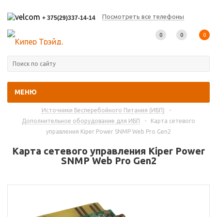
Посмотреть все телефоны
+ 375(29)337-14-14
0
0
0
МЕНЮ
Главная
-
Каталог товаров
-
Источники Бесперебойного Питания (ИБП)
-
Дополнительное оборудование для ИБП
-
Карта сетевого
управления Kiper Power SNMP Web Pro Gen2
Карта сетевого управления Kiper Power
SNMP Web Pro Gen2