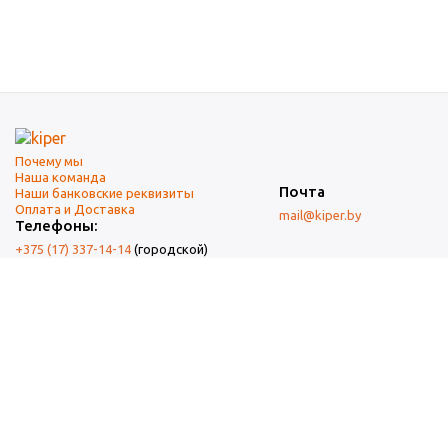
Почему мы
Наша команда
Почта
Наши банковские реквизиты
Оплата и Доставка
mail@kiper.by
Телефоны:
+375 (17) 337-14-14
(городской)
+375 (29) 337-14-14
(А1)
+375 (29) 237-14-14
(МТС)
+375 (17) 337-14-14
добавочный 15 (Факс)
Адрес офиса и склада
г. Минск, ул. Западная, 7А
Карта проезда
Режим работы
9:00-18:00 (понедельник-пятница, без обеда)
Суббота, воскресенье — выходные.