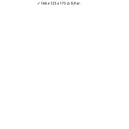
⤢ 166 x 125 x 175 ⚖ 9,9 кг.