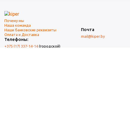
Почему мы
Наша команда
Почта
Наши банковские реквизиты
Оплата и Доставка
mail@kiper.by
Телефоны:
+375 (17) 337-14-14
(городской)
+375 (29) 337-14-14
(А1)
+375 (29) 237-14-14
(МТС)
+375 (17) 337-14-14
добавочный 15 (Факс)
Адрес офиса и склада
г. Минск, ул. Западная, 7А
Карта проезда
Режим работы
9:00-18:00 (понедельник-пятница, без обеда)
Суббота, воскресенье — выходные.
При перепечатке материалов ссылка на источник обязательна.
Данный информационный ресурс не является публичной офертой.
Наличие и стоимость товаров уточняйте по телефону.
Изображения товаров могут отличаться от реального внешнего
вида товаров как по цвету, так и по дизайну.