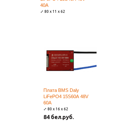
40A
⤢ 80 x 11 x 62
Плата BMS Daly
LiFePO4 15S60A 48V
60A
⤢ 80 x 16 x 62
84 бел.руб.