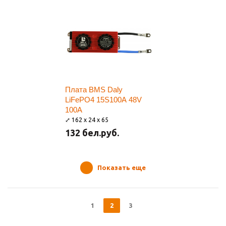
Плата BMS Daly
LiFePO4 15S100A 48V
100A
⤢ 162 x 24 x 65
132 бел.руб.
Показать еще
1
2
3