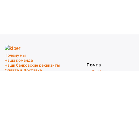
Почему мы
Наша команда
Почта
Наши банковские реквизиты
Оплата и Доставка
mail@kiper.by
Телефоны:
+375 (17) 337-14-14
(городской)
+375 (29) 337-14-14
(А1)
+375 (29) 237-14-14
(МТС)
+375 (17) 337-14-14
добавочный 15 (Факс)
Адрес офиса и склада
г. Минск, ул. Западная, 7А
Карта проезда
Режим работы
9:00-18:00 (понедельник-пятница, без обеда)
Суббота, воскресенье — выходные.