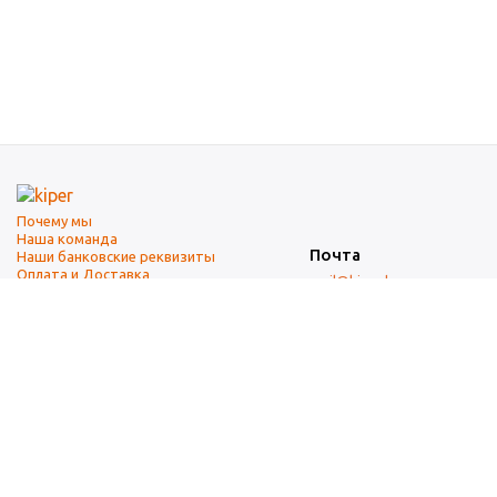
Почему мы
Наша команда
Почта
Наши банковские реквизиты
Оплата и Доставка
mail@kiper.by
Телефоны:
+375 (17) 337-14-14
(городской)
+375 (29) 337-14-14
(А1)
+375 (29) 237-14-14
(МТС)
+375 (17) 337-14-14
добавочный 15 (Факс)
Адрес офиса и склада
г. Минск, ул. Западная, 7А
Карта проезда
Режим работы
9:00-18:00 (понедельник-пятница, без обеда)