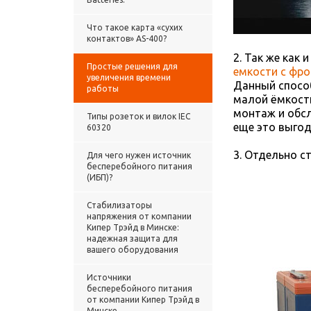
Что такое карта «сухих
контактов» AS-400?
2. Так же как
Простые решения для
емкости с фр
увеличения времени
Данный способ
работы
малой ёмкости
монтаж и обсл
Типы розеток и вилок IEC
еще это выгод
60320
3. Отдельно с
Для чего нужен источник
бесперебойного питания
(ИБП)?
Стабилизаторы
напряжения от компании
Кипер Трэйд в Минске:
надежная защита для
вашего оборудования
Источники
бесперебойного питания
от компании Кипер Трэйд в
Минске