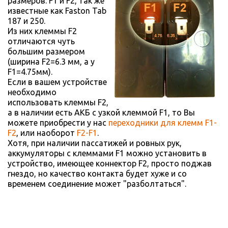
размеров: F1 и F2, так же
известные как Faston Tab
187 и 250.
Из них клеммы F2
отличаются чуть
большим размером
(ширина F2=6.3 мм, а у
F1=4.75мм).
Если в вашем устройстве
необходимо
использовать клеммы F2,
а в наличии есть АКБ с узкой клеммой F1, то Вы
можете приобрести у нас
переходники для клемм F1-
F2
, или наоборот
F2-F1
.
Хотя, при наличии пассатижей и ровных рук,
аккумуляторы с клеммами F1 можно установить в
устройство, имеющее коннектор F2, просто поджав
гнездо, но качество контакта будет хуже и со
временем соединение может "разболтаться".