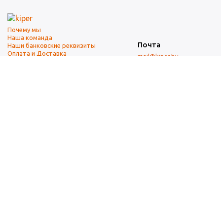
Почему мы
Наша команда
Почта
Наши банковские реквизиты
Оплата и Доставка
mail@kiper.by
Телефоны:
+375 (17) 337-14-14
(городской)
+375 (29) 337-14-14
(А1)
+375 (29) 237-14-14
(МТС)
+375 (17) 337-14-14
добавочный 15 (Факс)
Адрес офиса и склада
г. Минск, ул. Западная, 7А
Карта проезда
Режим работы
9:00-18:00 (понедельник-пятница, без обеда)
Суббота, воскресенье — выходные.
При перепечатке материалов ссылка на источник обязательна.
Данный информационный ресурс не является публичной офертой.
Наличие и стоимость товаров уточняйте по телефону.
Изображения товаров могут отличаться от реального внешнего
вида товаров как по цвету, так и по дизайну.