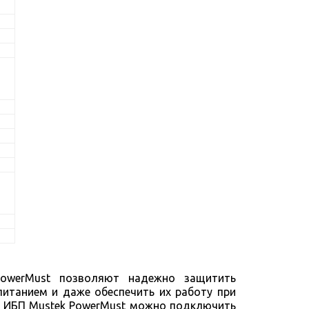
PowerMust позволяют надежно защитить
питанием и даже обеспечить их работу при
К ИБП Mustek PowerMust можно подключить