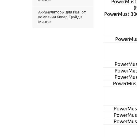
PowerMust 
(
Аккумуляторы для ИБП от
PowerMust 30
компании Кипер Трэйд в
Минске
PowerMus
PowerMust
PowerMust
PowerMust
PowerMust
PowerMust
PowerMust
PowerMust