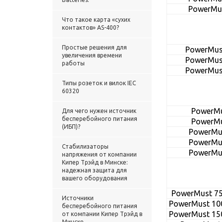
PowerMu
Что такое карта «сухих
контактов» AS-400?
Простые решения для
PowerMus
увеличения времени
PowerMus
работы
PowerMus
Типы розеток и вилок IEC
60320
PowerMu
Для чего нужен источник
бесперебойного питания
PowerMu
(ИБП)?
PowerMu
PowerMu
Стабилизаторы
PowerMu
напряжения от компании
Кипер Трэйд в Минске:
надежная защита для
вашего оборудования
PowerMust 75
Источники
PowerMust 10
бесперебойного питания
PowerMust 15
от компании Кипер Трэйд в
Минске