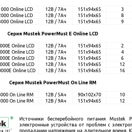
000 Online LCD
12В / 7Ач
151x94x65
3
000 Online LCD
12В / 7Ач
151x94x65
8
000 Online LCD
12В / 7Ач
151x94x65
9
Серия Mustek PowerMust E Online LCD
000E Online LCD
12В / 7Ач
151x94x65
2
000E Online LCD
12В / 7Ач
151x94x65
4
000E Online LCD
12В / 7Ач
151x94x65
6
000E Online LCD
12В / 7Ач
151x94x65
12
000E Online LCD
12В / 7Ач
151x94x65
16
Серия Mustek PowerMust On Line RM
000 On Line RM
12В / 5Ач
90x102x70
10
000 On Line RM
12В / 9Ач
151x94x65
12
Источники бесперебойного питания Mustek 
электронные устройства от проблем с электро
пропадании напряжения на длительное время. 