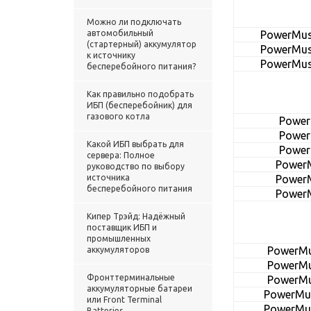
Можно ли подключать
автомобильный
PowerMust
(стартерный) аккумулятор
PowerMust
к источнику
PowerMust
бесперебойного питания?
Как правильно подобрать
ИБП (бесперебойник) для
газового котла
Power
Power
Какой ИБП выбрать для
Power
сервера: Полное
Power
руководство по выбору
источника
Power
бесперебойного питания
Power
Кипер Трэйд: Надёжный
поставщик ИБП и
промышленных
PowerMu
аккумуляторов
PowerMu
Фронттерминальные
PowerMu
аккумуляторные батареи
PowerMu
или Front Terminal
PowerMu
Batteries.