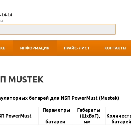
7-14-14
ны
АКБ
ИНФОРМАЦИЯ
ПРАЙС-ЛИСТ
КОНТАКТЫ
БП MUSTEK
муляторных батарей для ИБП
PowerMust (Mustek)
Параметры
Габариты
БП PowerMust
(ШxВxГ),
Количест
батареи
мм
батаре