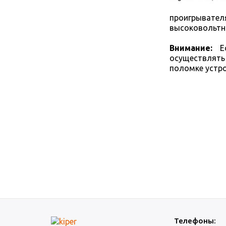
проигрывате
высоковольтны
Внимание:
Ес
осуществлять
поломке устро
Телефоны: