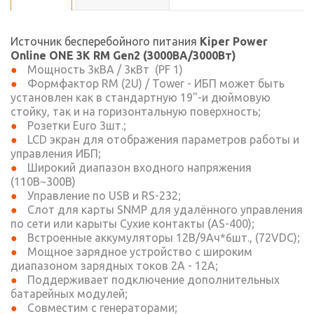
Источник бесперебойного питания
Kiper Power
Online ONE 3K RM Gen2 (3000ВА/3000Вт)
Мощность 3кВА / 3кВт (PF 1)
Формфактор RM (2U) / Tower - ИБП может быть
установлен как в стандартную 19"-и дюймовую
стойку, так и на горизонтальную поверхность;
Розетки Euro 3шт.;
LCD экран для отображения параметров работы и
управления ИБП;
Широкий диапазон входного напряжения
(110В~300В)
Управление по USB и RS-232;
Слот для карты SNMP для удалённого управления
по сети или карыты Сухие контакты (AS-400);
Встроенные аккумуляторы 12В/9Ач*6шт., (72VDC);
Мощное зарядное устройство с широким
диапазоном зарядных токов 2A - 12A;
Поддерживает подключение дополнительных
батарейных модулей;
Совместим с генераторами;