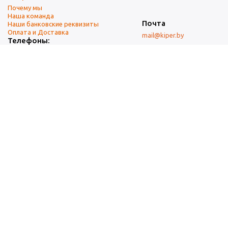
Почему мы
Наша команда
Почта
Наши банковские реквизиты
Оплата и Доставка
mail@kiper.by
Телефоны:
+375 (17) 337-14-14
(городской)
+375 (29) 337-14-14
(А1)
+375 (29) 237-14-14
(МТС)
+375 (17) 337-14-14
добавочный 15 (Факс)
Адрес офиса и склада
г. Минск, ул. Западная, 7А
Карта проезда
Режим работы
9:00-18:00 (понедельник-пятница, без обеда)
Суббота, воскресенье — выходные.
При перепечатке материалов ссылка на источник обязательна.
Данный информационный ресурс не является публичной офертой.
Наличие и стоимость товаров уточняйте по телефону.
Изображения товаров могут отличаться от реального внешнего
вида товаров как по цвету, так и по дизайну.
Общество с ограниченной ответственностью «Кипер Трэйд» ©2009-