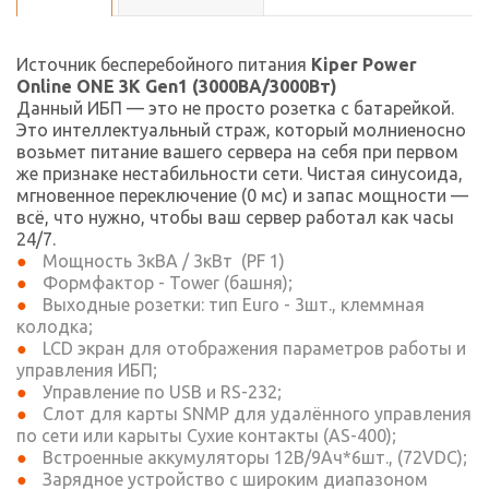
Источник бесперебойного питания
Kiper Power
Online ONE 3K Gen1 (3000ВА/3000Вт)
Данный ИБП — это не просто розетка с батарейкой.
Это интеллектуальный страж, который молниеносно
возьмет питание вашего сервера на себя при первом
же признаке нестабильности сети. Чистая синусоида,
мгновенное переключение (0 мс) и запас мощности —
всё, что нужно, чтобы ваш сервер работал как часы
24/7.
Мощность 3кВА / 3кВт (PF 1)
Формфактор - Tower (башня);
Выходные розетки: тип Euro - 3шт., клеммная
колодка;
LCD экран для отображения параметров работы и
управления ИБП;
Управление по USB и RS-232;
Слот для карты SNMP для удалённого управления
по сети или карыты Сухие контакты (AS-400);
Встроенные аккумуляторы 12В/9Ач*6шт., (72VDC);
Зарядное устройство с широким диапазоном