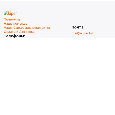
Почему мы
Наша команда
Почта
Наши банковские реквизиты
Оплата и Доставка
mail@kiper.by
Телефоны:
+375 (17) 337-14-14
(городской)
+375 (29) 337-14-14
(А1)
+375 (29) 237-14-14
(МТС)
+375 (17) 337-14-14
добавочный 15 (Факс)
Адрес офиса и склада
г. Минск, ул. Западная, 7А
Карта проезда
Режим работы
9:00-18:00 (понедельник-пятница, без обеда)
Суббота, воскресенье — выходные.
При перепечатке материалов ссылка на источник обязательна.
Данный информационный ресурс не является публичной офертой.
Наличие и стоимость товаров уточняйте по телефону.
Изображения товаров могут отличаться от реального внешнего
вида товаров как по цвету, так и по дизайну.