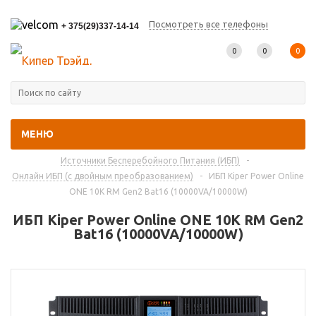
Посмотреть все телефоны
+ 375(29)337-14-14
0
0
0
МЕНЮ
Главная
-
Каталог товаров
-
Источники Бесперебойного Питания (ИБП)
-
Онлайн ИБП (с двойным преобразованием)
-
ИБП Kiper Power Online
ONE 10K RM Gen2 Bat16 (10000VA/10000W)
ИБП Kiper Power Online ONE 10K RM Gen2
Bat16 (10000VA/10000W)