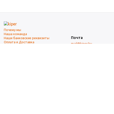
Почему мы
Наша команда
Почта
Наши банковские реквизиты
Оплата и Доставка
mail@kiper.by
Телефоны:
+375 (17) 337-14-14
(городской)
+375 (29) 337-14-14
(А1)
+375 (29) 237-14-14
(МТС)
+375 (17) 337-14-14
добавочный 15 (Факс)
Адрес офиса и склада
г. Минск, ул. Западная, 7А
Карта проезда
Режим работы
9:00-18:00 (понедельник-пятница, без обеда)
Суббота, воскресенье — выходные.
При перепечатке материалов ссылка на источник обязательна.
Данный информационный ресурс не является публичной офертой.
Наличие и стоимость товаров уточняйте по телефону.