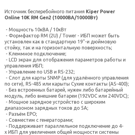
Источник бесперебойного питания
Kiper Power
Online 10K RM Gen2
(10000ВА/10000Вт
)
- Мощность 10кВА / 10кВт
- Формфактор RM (2U) / Tower - ИБП может быть
установлен как в стандартную 19"-и дюймовую
стойку, так и на горизонтальную поверхность;
- Клеммное подключение;
- LCD экран для отображения параметров работы и
управления ИБП;
- Управление по USB и RS-232;
- Слот для карты SNMP (для удалённого управления
по сети), RS-485 или карыты Сухие контакты (AS-400);
- Без встроенных батарей, нужен либо батарейный
модуль, либо внешние батареи (192VDC или 240VDC);
- Мощное зарядное устройство с широким
диапазоном зарядных токов до 5A;
- Разъём EPO;
- Совместим с генераторами;
- Поддерживает параллельное подключение до 4-
х ИБП для увеличения общей мощности системы