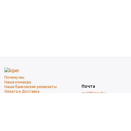
Почему мы
Наша команда
Почта
Наши банковские реквизиты
Оплата и Доставка
mail@kiper.by
Телефоны:
+375 (17) 337-14-14
(городской)
+375 (29) 337-14-14
(А1)
+375 (29) 237-14-14
(МТС)
+375 (17) 337-14-14
добавочный 15 (Факс)
Адрес офиса и склада
г. Минск, ул. Западная, 7А