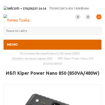
Посмотреть все телефоны
+ 375(29)337-14-14
0
0
0
МЕНЮ
Главная
-
Каталог товаров
-
Источники Бесперебойного Питания (ИБП)
-
Линейно-интерактивные ИБП
-
ИБП Kiper Power Nano 850
(850VA/480W)
ИБП Kiper Power Nano 850 (850VA/480W)