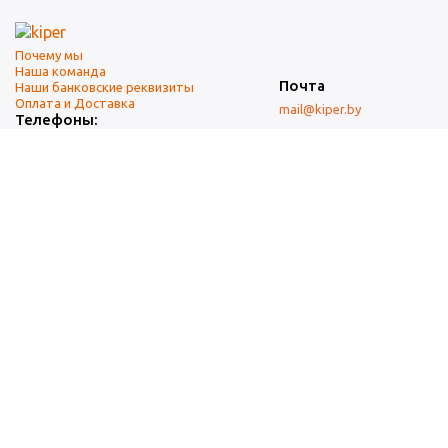
Почему мы
Наша команда
Почта
Наши банковские реквизиты
Оплата и Доставка
mail@kiper.by
Телефоны:
+375 (17) 337-14-14
(городской)
+375 (29) 337-14-14
(А1)
+375 (29) 237-14-14
(МТС)
+375 (17) 337-14-14
добавочный 15 (Факс)
Адрес офиса и склада
г. Минск, ул. Западная, 7А
Карта проезда
Режим работы
9:00-18:00 (понедельник-пятница, без обеда)
Суббота, воскресенье — выходные.
При перепечатке материалов ссылка на источник обязательна.
Данный информационный ресурс не является публичной офертой.
Наличие и стоимость товаров уточняйте по телефону.
Изображения товаров могут отличаться от реального внешнего
вида товаров как по цвету, так и по дизайну.