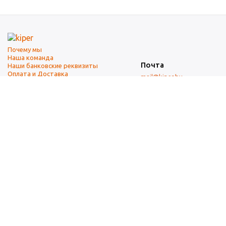
Почему мы
Наша команда
Почта
Наши банковские реквизиты
Оплата и Доставка
mail@kiper.by
Телефоны:
+375 (17) 337-14-14
(городской)
+375 (29) 337-14-14
(А1)
+375 (29) 237-14-14
(МТС)
+375 (17) 337-14-14
добавочный 15 (Факс)
Адрес офиса и склада
г. Минск, ул. Западная, 7А
Карта проезда
Режим работы
9:00-18:00 (понедельник-пятница, без обеда)
Суббота, воскресенье — выходные.
При перепечатке материалов ссылка на источник обязательна.
Данный информационный ресурс не является публичной офертой.
Наличие и стоимость товаров уточняйте по телефону.
Изображения товаров могут отличаться от реального внешнего