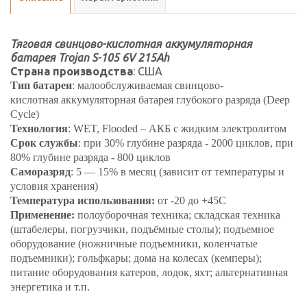
Тяговая свинцово-кислотная аккумуляторная
батарея Trojan S-105 6V 215Ah
Страна производства
: США
Тип батареи
: малообслуживаемая свинцово-
кислотная аккумуляторная батарея глубокого разряда (Deep
Cycle)
Технология
: WET, Flooded – АКБ с жидким электролитом
Срок службы
: при
30%
глубине разряда - 2000 циклов, при
80%
глубине разряда - 800 циклов
Саморазряд
: 5 — 15% в месяц (зависит от температуры и
условия хранения)
Температура использования:
от -20 до +45С
Применение:
полоуборочная техника; складская техника
(штабелеры, погрузчики, подъёмные столы); подъемное
оборудование (ножничные подъемники, коленчатые
подъемники); гольфкары; дома на колесах (кемперы);
питание оборудования катеров, лодок, яхт; альтернативная
энергетика и т.п.