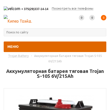
Посмотреть все телефоны
+ 375(29)337-14-14
0
0
0
МЕНЮ
Главная
-
Каталог товаров
-
Промышленные аккумуляторы
-
Trojan Battery
-
Аккумуляторная батарея тяговая Trojan S-105
6V/215Ah
Аккумуляторная батарея тяговая Trojan
S-105 6V/215Ah