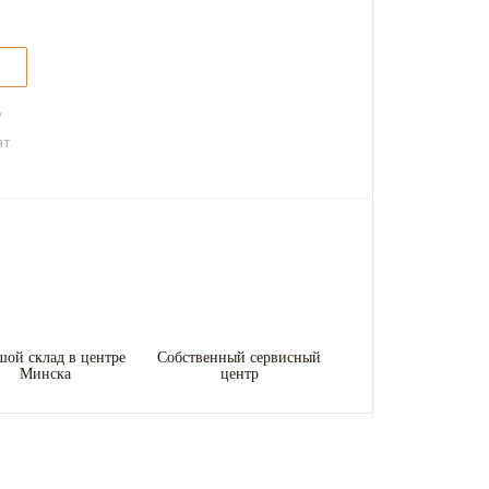
ь
ят
шой склад в центре
Собственный сервисный
Минска
центр