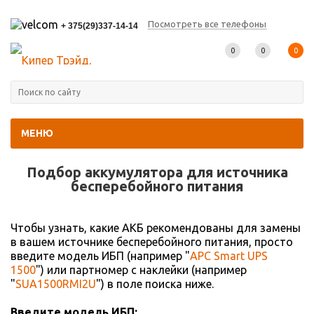
Посмотреть все телефоны
+ 375(29)337-14-14
0
0
0
МЕНЮ
Главная
-
Подбор АКБ
Подбор аккумулятора для источника
беcперебойного питания
Чтобы узнать, какие АКБ рекомендованы для замены
в вашем источнике бесперебойного питания, просто
введите модель ИБП (например "
APC Smart UPS
1500
") или партномер с наклейки (например
"
SUA1500RMI2U
") в поле поиска ниже.
Введите модель ИБП: