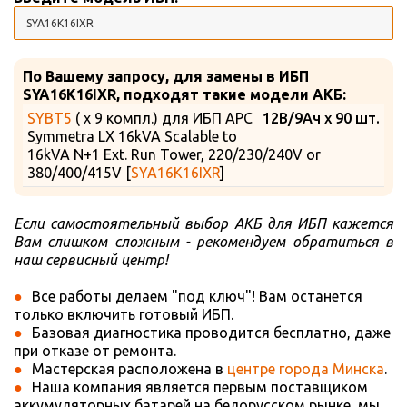
По Вашему запросу, для замены в ИБП
SYA16K16IXR, подходят такие модели АКБ:
SYBT5
( х 9 компл.) для ИБП APC
12В/9Ач x 90 шт.
Symmetra LX 16kVA Scalable to
16kVA N+1 Ext. Run Tower, 220/230/240V or
380/400/415V [
SYA16K16IXR
]
Если самостоятельный выбор АКБ для ИБП кажется
Вам слишком сложным - рекомендуем обратиться в
наш сервисный центр!
Все работы делаем "под ключ"! Вам останется
только включить готовый ИБП.
Базовая диагностика проводится бесплатно, даже
при отказе от ремонта.
Мастерская расположена в
центре города Минска
.
Наша компания является первым поставщиком
аккумуляторных батарей на белорусском рынке, мы