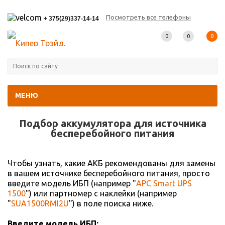
Посмотреть все телефоны
+ 375(29)337-14-14
0
0
0
МЕНЮ
Главная
-
Подбор АКБ
Подбор аккумулятора для источника
беcперебойного питания
Чтобы узнать, какие АКБ рекомендованы для замены
в вашем источнике бесперебойного питания, просто
введите модель ИБП (например "
APC Smart UPS
1500
") или партномер с наклейки (например
"
SUA1500RMI2U
") в поле поиска ниже.
Введите модель ИБП: