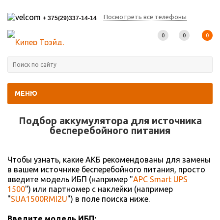
Посмотреть все телефоны
+ 375(29)337-14-14
0
0
0
МЕНЮ
Главная
-
Подбор АКБ
Подбор аккумулятора для источника
беcперебойного питания
Чтобы узнать, какие АКБ рекомендованы для замены
в вашем источнике бесперебойного питания, просто
введите модель ИБП (например "
APC Smart UPS
1500
") или партномер с наклейки (например
"
SUA1500RMI2U
") в поле поиска ниже.
Введите модель ИБП: