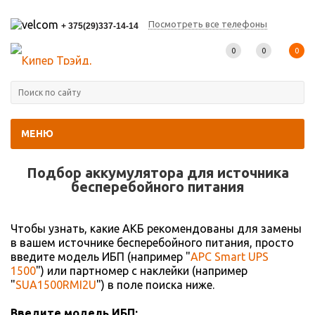
Посмотреть все телефоны
+ 375(29)337-14-14
0
0
0
МЕНЮ
Главная
-
Подбор АКБ
Подбор аккумулятора для источника
беcперебойного питания
Чтобы узнать, какие АКБ рекомендованы для замены
в вашем источнике бесперебойного питания, просто
введите модель ИБП (например "
APC Smart UPS
1500
") или партномер с наклейки (например
"
SUA1500RMI2U
") в поле поиска ниже.
Введите модель ИБП: