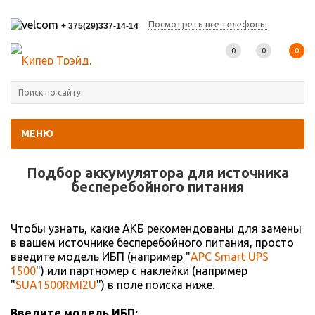
Посмотреть все телефоны
+ 375(29)337-14-14
0
0
0
МЕНЮ
Главная
-
Подбор АКБ
Подбор аккумулятора для источника
беcперебойного питания
Чтобы узнать, какие АКБ рекомендованы для замены
в вашем источнике бесперебойного питания, просто
введите модель ИБП (например "
APC Smart UPS
1500
") или партномер с наклейки (например
"
SUA1500RMI2U
") в поле поиска ниже.
Введите модель ИБП: