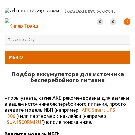
Посмотреть все телефоны
+ 375(29)337-14-14
0
0
0
МЕНЮ
Главная
-
Подбор АКБ
Подбор аккумулятора для источника
беcперебойного питания
Чтобы узнать, какие АКБ рекомендованы для замены
в вашем источнике бесперебойного питания, просто
введите модель ИБП (например "
APC Smart UPS
1500
") или партномер с наклейки (например
"
SUA1500RMI2U
") в поле поиска ниже.
Введите модель ИБП: