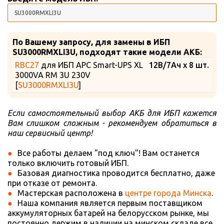
По Вашему запросу, для замены в ИБП
SU3000RMXLI3U, подходят такие модели АКБ:
RBC27
для ИБП APC Smart-UPS XL
12В/7Ач x 8 шт.
3000VA RM 3U 230V
[
SU3000RMXLI3U
]
Если самостоятельный выбор АКБ для ИБП кажется
Вам слишком сложным - рекомендуем обратиться в
наш сервисный центр!
Все работы делаем "под ключ"! Вам останется
только включить готовый ИБП.
Базовая диагностика проводится бесплатно, даже
при отказе от ремонта.
Мастерская расположена в
центре города Минска
.
Наша компания является первым поставщиком
аккумуляторных батарей на белорусском рынке, мы
постоянно держим в наличии на минском складе все