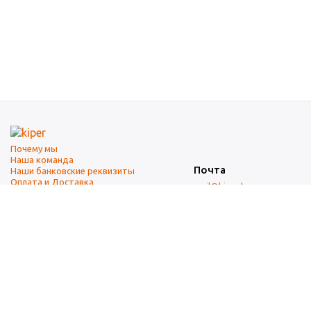
Почему мы
Наша команда
Почта
Наши банковские реквизиты
Оплата и Доставка
mail@kiper.by
Телефоны:
+375 (17) 337-14-14
(городской)
+375 (29) 337-14-14
(А1)
+375 (29) 237-14-14
(МТС)
+375 (17) 337-14-14
добавочный 15 (Факс)
Адрес офиса и склада
г. Минск, ул. Западная, 7А
Карта проезда
Режим работы