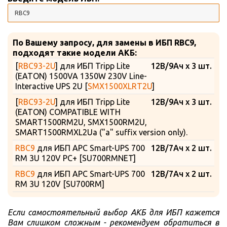
По Вашему запросу, для замены в ИБП RBC9,
подходят такие модели АКБ:
[
RBC93-2U
] для ИБП Tripp Lite
12В/9Ач x 3 шт.
(EATON) 1500VA 1350W 230V Line-
Interactive UPS 2U [
SMX1500XLRT2U
]
[
RBC93-2U
] для ИБП Tripp Lite
12В/9Ач x 3 шт.
(EATON) COMPATIBLE WITH
SMART1500RM2U, SMX1500RM2U,
SMART1500RMXL2Ua ("a" suffix version only).
RBC9
для ИБП APC Smart-UPS 700
12В/7Ач x 2 шт.
RM 3U 120V PC+ [SU700RMNET]
RBC9
для ИБП APC Smart-UPS 700
12В/7Ач x 2 шт.
RM 3U 120V [SU700RM]
Если самостоятельный выбор АКБ для ИБП кажется
Вам слишком сложным - рекомендуем обратиться в