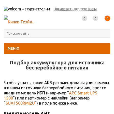
Посмотреть все телефоны
+ 375(29)337-14-14
0
0
0
МЕНЮ
Главная
-
Подбор АКБ
Подбор аккумулятора для источника
беcперебойного питания
Чтобы узнать, какие АКБ рекомендованы для замены
в вашем источнике бесперебойного питания, просто
введите модель ИБП (например "
APC Smart UPS
1500
") или партномер с наклейки (например
"
SUA1500RMI2U
") в поле поиска ниже.
Введите модель ИБП: