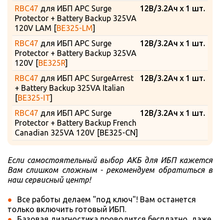
RBC47
для ИБП APC Surge
12В/3.2Ач x 1 шт.
Protector + Battery Backup 325VA
120V LAM [
BE325-LM
]
RBC47
для ИБП APC Surge
12В/3.2Ач x 1 шт.
Protector + Battery Backup 325VA
120V [
BE325R
]
RBC47
для ИБП APC SurgeArrest
12В/3.2Ач x 1 шт.
+ Battery Backup 325VA Italian
[
BE325-IT
]
RBC47
для ИБП APC Surge
12В/3.2Ач x 1 шт.
Protector + Battery Backup French
Canadian 325VA 120V [BE325-CN]
Если самостоятельный выбор АКБ для ИБП кажется
Вам слишком сложным - рекомендуем обратиться в
наш сервисный центр!
Все работы делаем "под ключ"! Вам останется
только включить готовый ИБП.
Базовая диагностика проводится бесплатно, даже