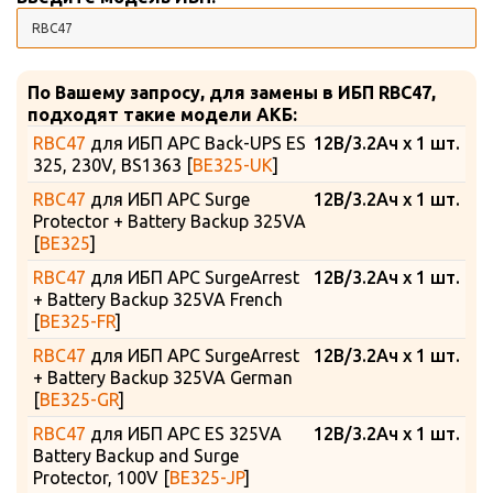
По Вашему запросу, для замены в ИБП RBC47,
подходят такие модели АКБ:
RBC47
для ИБП APC Back-UPS ES
12В/3.2Ач x 1 шт.
325, 230V, BS1363 [
BE325-UK
]
RBC47
для ИБП APC Surge
12В/3.2Ач x 1 шт.
Protector + Battery Backup 325VA
[
BE325
]
RBC47
для ИБП APC SurgeArrest
12В/3.2Ач x 1 шт.
+ Battery Backup 325VA French
[
BE325-FR
]
RBC47
для ИБП APC SurgeArrest
12В/3.2Ач x 1 шт.
+ Battery Backup 325VA German
[
BE325-GR
]
RBC47
для ИБП APC ES 325VA
12В/3.2Ач x 1 шт.
Battery Backup and Surge
Protector, 100V [
BE325-JP
]