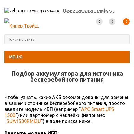
Посмотреть все телефоны
+ 375(29)337-14-14
0
0
0
МЕНЮ
Главная
-
Подбор АКБ
Подбор аккумулятора для источника
беcперебойного питания
Чтобы узнать, какие АКБ рекомендованы для замены
в вашем источнике бесперебойного питания, просто
введите модель ИБП (например "
APC Smart UPS
1500
") или партномер с наклейки (например
"
SUA1500RMI2U
") в поле поиска ниже.
Введите модель ИБП: