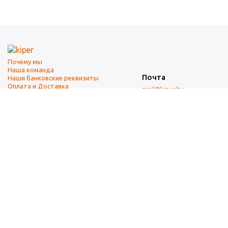
Почему мы
Наша команда
Почта
Наши банковские реквизиты
Оплата и Доставка
mail@kiper.by
Телефоны:
+375 (17) 337-14-14
(городской)
+375 (29) 337-14-14
(А1)
+375 (29) 237-14-14
(МТС)
+375 (17) 337-14-14
добавочный 15 (Факс)
Адрес офиса и склада
г. Минск, ул. Западная, 7А
Карта проезда
Режим работы
9:00-18:00 (понедельник-пятница, без обеда)
Суббота, воскресенье — выходные.
При перепечатке материалов ссылка на источник обязательна.
Данный информационный ресурс не является публичной офертой.