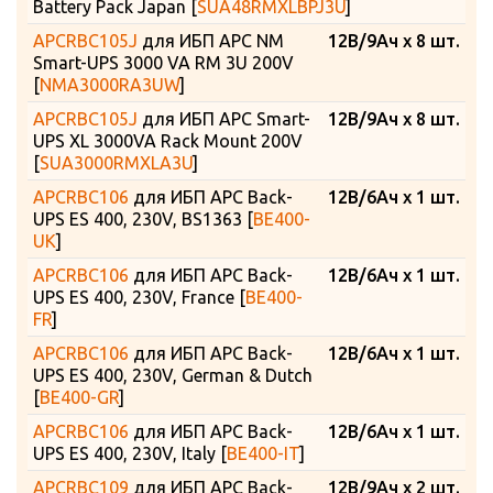
Battery Pack Japan [
SUA48RMXLBPJ3U
]
APCRBC105J
для ИБП APC NM
12В/9Ач x 8 шт.
Smart-UPS 3000 VA RM 3U 200V
[
NMA3000RA3UW
]
APCRBC105J
для ИБП APC Smart-
12В/9Ач x 8 шт.
UPS XL 3000VA Rack Mount 200V
[
SUA3000RMXLA3U
]
APCRBC106
для ИБП APC Back-
12В/6Ач x 1 шт.
UPS ES 400, 230V, BS1363 [
BE400-
UK
]
APCRBC106
для ИБП APC Back-
12В/6Ач x 1 шт.
UPS ES 400, 230V, France [
BE400-
FR
]
APCRBC106
для ИБП APC Back-
12В/6Ач x 1 шт.
UPS ES 400, 230V, German & Dutch
[
BE400-GR
]
APCRBC106
для ИБП APC Back-
12В/6Ач x 1 шт.
UPS ES 400, 230V, Italy [
BE400-IT
]
APCRBC109
для ИБП APC Back-
12В/9Ач x 2 шт.