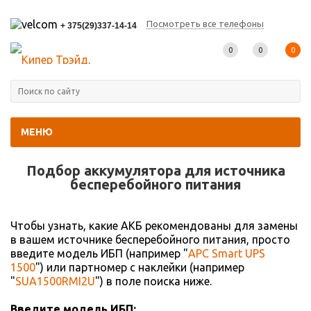
Посмотреть все телефоны
+ 375(29)337-14-14
0
0
0
МЕНЮ
Главная
-
Подбор АКБ
Подбор аккумулятора для источника
беcперебойного питания
Чтобы узнать, какие АКБ рекомендованы для замены
в вашем источнике бесперебойного питания, просто
введите модель ИБП (например "
APC Smart UPS
1500
") или партномер с наклейки (например
"
SUA1500RMI2U
") в поле поиска ниже.
Введите модель ИБП: