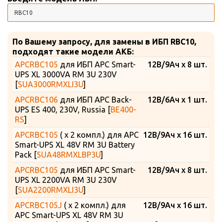
По Вашему запросу, для замены в ИБП RBC10,
подходят такие модели АКБ:
APCRBC105
для ИБП APC Smart-
12В/9Ач x 8 шт.
UPS XL 3000VA RM 3U 230V
[
SUA3000RMXLI3U
]
APCRBC106
для ИБП APC Back-
12В/6Ач x 1 шт.
UPS ES 400, 230V, Russia [
BE400-
RS
]
APCRBC105
( х 2 компл.) для APC
12В/9Ач x 16 шт.
Smart-UPS XL 48V RM 3U Battery
Pack [
SUA48RMXLBP3U
]
APCRBC105
для ИБП APC Smart-
12В/9Ач x 8 шт.
UPS XL 2200VA RM 3U 230V
[
SUA2200RMXLI3U
]
APCRBC105J
( х 2 компл.) для
12В/9Ач x 16 шт.
APC Smart-UPS XL 48V RM 3U