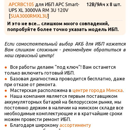
APCRBC105
для ИБП APC Smart-
12В/9Ач x 8 шт.
UPS XL 3000VA RM 3U 120V
[
SUA3000RMXL3U
]
И это не все... слишком много совпадений,
попробуйте более точно указать модель ИБП.
Если самостоятельный выбор АКБ для ИБП кажется
Вам слишком сложным - рекомендуем обратиться в
наш сервисный центр!
Все работы делаем "под ключ"! Вам останется
только включить готовый ИБП.
Базовая диагностика проводится бесплатно, даже
при отказе от ремонта.
Мастерская расположена в
центре города Минска
.
Наша компания является первым поставщиком
аккумуляторных батарей на белорусском рынке, мы
постоянно держим в наличии на минском складе все
необходимые комплектующие и в кратчайшие сроки
можем провести ремонт ИБП.
Благодаря широкому
ассортименту