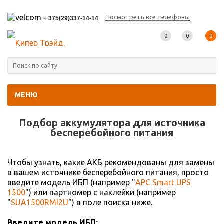
Посмотреть все телефоны
+ 375(29)337-14-14
0
0
0
МЕНЮ
Главная
-
Подбор АКБ
Подбор аккумулятора для источника
беcперебойного питания
Чтобы узнать, какие АКБ рекомендованы для замены
в вашем источнике бесперебойного питания, просто
введите модель ИБП (например "
APC Smart UPS
1500
") или партномер с наклейки (например
"
SUA1500RMI2U
") в поле поиска ниже.
Введите модель ИБП: