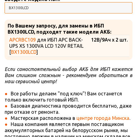
По Вашему запросу, для замены в ИБП
BX1300LCD, подходят такие модели АКБ:
APCRBC109
для ИБП APC BACK-
12В/9Ач x 2 шт.
UPS XS 1300VA LCD 120V RETAIL
[
BX1300LCD
]
Если самостоятельный выбор АКБ для ИБП кажется
Вам слишком сложным - рекомендуем обратиться в
наш сервисный центр!
Все работы делаем "под ключ"! Вам останется
только включить готовый ИБП.
Базовая диагностика проводится бесплатно, даже
при отказе от ремонта.
Мастерская расположена в
центре города Минска
.
Наша компания является первым поставщиком
аккумуляторных батарей на белорусском рынке, мы
постоянно держим в наличии на минском складе все