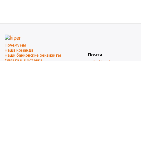
Почему мы
Наша команда
Почта
Наши банковские реквизиты
Оплата и Доставка
mail@kiper.by
Телефоны:
+375 (17) 337-14-14
(городской)
+375 (29) 337-14-14
(А1)
+375 (29) 237-14-14
(МТС)
+375 (17) 337-14-14
добавочный 15 (Факс)
Адрес офиса и склада
г. Минск, ул. Западная, 7А
Карта проезда
Режим работы
9:00-18:00 (понедельник-пятница, без обеда)
Суббота, воскресенье — выходные.
При перепечатке материалов ссылка на источник обязательна.