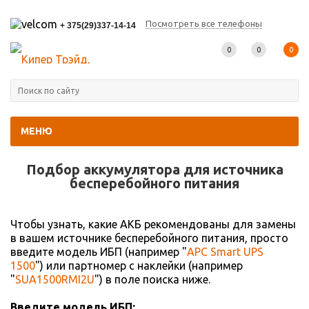
Посмотреть все телефоны
+ 375(29)337-14-14
0
0
0
МЕНЮ
Главная
-
Подбор АКБ
Подбор аккумулятора для источника
беcперебойного питания
Чтобы узнать, какие АКБ рекомендованы для замены
в вашем источнике бесперебойного питания, просто
введите модель ИБП (например "
APC Smart UPS
1500
") или партномер с наклейки (например
"
SUA1500RMI2U
") в поле поиска ниже.
Введите модель ИБП: