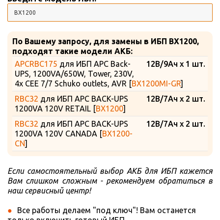
По Вашему запросу, для замены в ИБП BX1200,
подходят такие модели АКБ:
APCRBC175
для ИБП APC Back-
12В/9Ач x 1 шт.
UPS, 1200VA/650W, Tower, 230V,
4x CEE 7/7 Schuko outlets, AVR [
BX1200MI-GR
]
RBC32
для ИБП APC BACK-UPS
12В/7Ач x 2 шт.
1200VA 120V RETAIL [
BX1200
]
RBC32
для ИБП APC BACK-UPS
12В/7Ач x 2 шт.
1200VA 120V CANADA [
BX1200-
CN
]
Если самостоятельный выбор АКБ для ИБП кажется
Вам слишком сложным - рекомендуем обратиться в
наш сервисный центр!
Все работы делаем "под ключ"! Вам останется