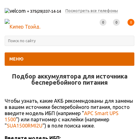
Посмотреть все телефоны
+ 375(29)337-14-14
0
0
0
МЕНЮ
Главная
-
Подбор АКБ
Подбор аккумулятора для источника
беcперебойного питания
Чтобы узнать, какие АКБ рекомендованы для замены
в вашем источнике бесперебойного питания, просто
введите модель ИБП (например "
APC Smart UPS
1500
") или партномер с наклейки (например
"
SUA1500RMI2U
") в поле поиска ниже.
Введите модель ИБП: