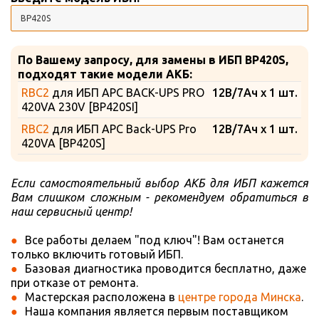
По Вашему запросу, для замены в ИБП BP420S,
подходят такие модели АКБ:
RBC2
для ИБП APC BACK-UPS PRO
12В/7Ач x 1 шт.
420VA 230V [BP420SI]
RBC2
для ИБП APC Back-UPS Pro
12В/7Ач x 1 шт.
420VA [BP420S]
Если самостоятельный выбор АКБ для ИБП кажется
Вам слишком сложным - рекомендуем обратиться в
наш сервисный центр!
Все работы делаем "под ключ"! Вам останется
только включить готовый ИБП.
Базовая диагностика проводится бесплатно, даже
при отказе от ремонта.
Мастерская расположена в
центре города Минска
.
Наша компания является первым поставщиком