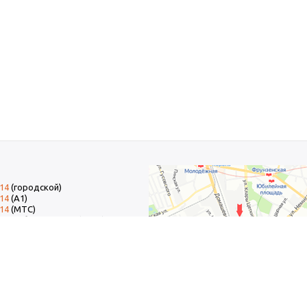
-14
(городской)
-14
(А1)
-14
(МТС)
-14
добавочный 15 (Факс)
тельна. Данный информационный ресурс не является публичной офертой.
шнего вида товаров как по цвету, так и по дизайну.