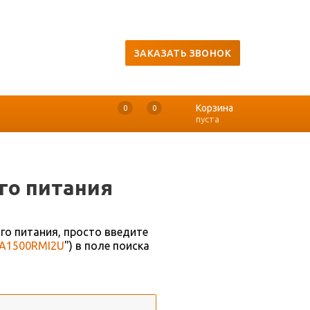
ЗАКАЗАТЬ ЗВОНОК
Корзина
0
0
0
пуста
го питания
го питания, просто введите
A1500RMI2U
") в поле поиска