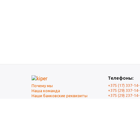
Телефоны:
+375 (17) 337-14
Почему мы
+375 (29) 337-14
Наша команда
+375 (29) 237-14
Наши банковские реквизиты
+375 (17) 337-14
Оплата и Доставка
Почта
mail@kiper.by
При перепечатке материалов ссылка на источник обяза
Изображения товаров могут отличаться от реального вне