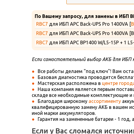
По Вашему запросу, для замены в ИБП B
RBC7
для ИБП APC Back-UPS Pro 1400VA [
B
RBC7
для ИБП APC Back-UPS Pro 1400VA [B
RBC7
для ИБП APC BP1400 W/L5-15P + 1 L5
Если самостоятельный выбор АКБ для ИБП 
Все работы делаем "под ключ"! Вам оста
Базовая диагностика проводится бесплат
Мастерская расположена в
центре город
Наша компания является первым поставщ
складе все необходимые комплектующие и 
Благодаря широкому
ассортименту
аккум
квалифицированную замену АКБ в вашем ист
иной марки аккумуляторов.
Гарантия на замененные батареи - 1 год, 
Если у Вас сломался источн