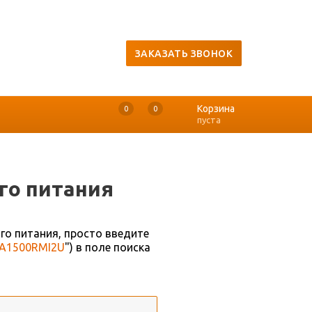
ЗАКАЗАТЬ ЗВОНОК
Корзина
0
0
0
пуста
го питания
го питания, просто введите
A1500RMI2U
") в поле поиска