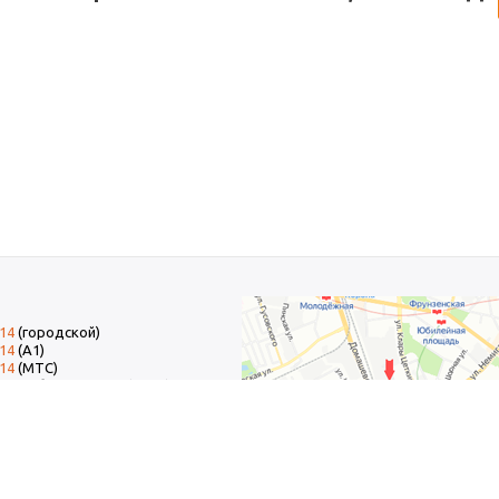
-14
(городской)
-14
(А1)
-14
(МТС)
-14
добавочный 15 (Факс)