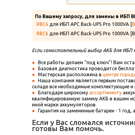
По Вашему запросу, для замены в ИБП B
RBC6
для ИБП APC Back-UPS Pro 1000VA [
B
RBC6
для ИБП APC Back-UPS Pro 1000VA [B
Если самостоятельный выбор АКБ для ИБП 
Все работы делаем "под ключ"! Вам оста
Базовая диагностика проводится бесплат
Мастерская расположена в
центре город
Наша компания является первым поставщ
складе все необходимые комплектующие и 
Благодаря широкому
ассортименту
аккум
квалифицированную замену АКБ в вашем ист
иной марки аккумуляторов.
Гарантия на замененные батареи - 1 год, 
Если у Вас сломался источн
готовы Вам помочь.