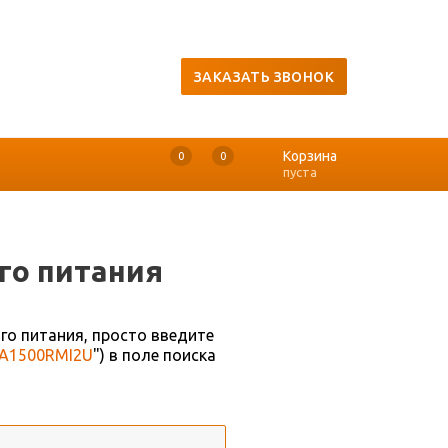
ЗАКАЗАТЬ ЗВОНОК
Корзина
0
0
0
пуста
го питания
го питания, просто введите
A1500RMI2U
") в поле поиска