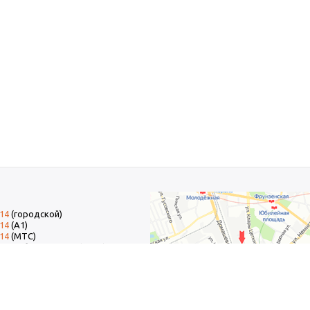
-14
(городской)
-14
(А1)
-14
(МТС)
-14
добавочный 15 (Факс)