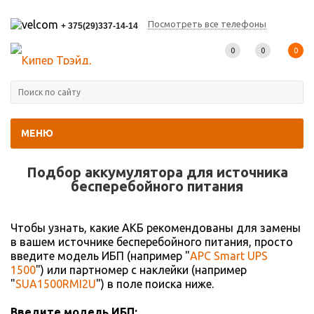
Посмотреть все телефоны
+ 375(29)337-14-14
0
0
0
МЕНЮ
Главная
-
Подбор АКБ
Подбор аккумулятора для источника
беcперебойного питания
Чтобы узнать, какие АКБ рекомендованы для замены
в вашем источнике бесперебойного питания, просто
введите модель ИБП (например "
APC Smart UPS
1500
") или партномер с наклейки (например
"
SUA1500RMI2U
") в поле поиска ниже.
Введите модель ИБП: