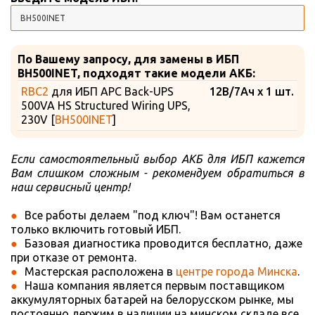
По Вашему запросу, для замены в ИБП
BH500INET, подходят такие модели АКБ:
RBC2
для ИБП APC Back-UPS
12В/7Ач x 1 шт.
500VA HS Structured Wiring UPS,
230V [
BH500INET
]
Если самостоятельный выбор АКБ для ИБП кажется
Вам слишком сложным - рекомендуем обратиться в
наш сервисный центр!
Все работы делаем "под ключ"! Вам останется
только включить готовый ИБП.
Базовая диагностика проводится бесплатно, даже
при отказе от ремонта.
Мастерская расположена в
центре города Минска
.
Наша компания является первым поставщиком
аккумуляторных батарей на белорусском рынке, мы
постоянно держим в наличии на минском складе все