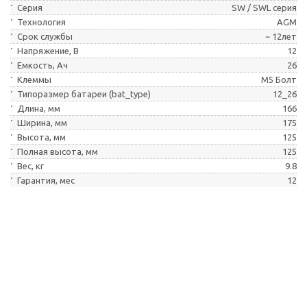
Серия
SW / SWL серия
Технология
AGM
Cрок службы
~ 12лет
Напряжение, В
12
Емкость, Ач
26
Клеммы
M5 Болт
Типоразмер батареи (bat_type)
12_26
Длина, мм
166
Ширина, мм
175
Высота, мм
125
Полная высота, мм
125
Вес, кг
9.8
Гарантия, мес
12