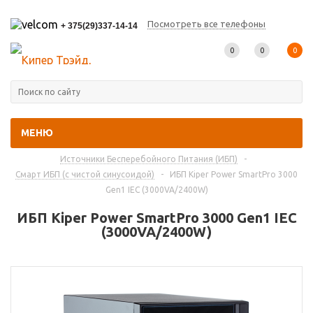
Посмотреть все телефоны
+ 375(29)337-14-14
0
0
0
МЕНЮ
Главная
-
Каталог товаров
-
Источники Бесперебойного Питания (ИБП)
-
Смарт ИБП (с чистой синусоидой)
-
ИБП Kiper Power SmartPro 3000
Gen1 IEC (3000VA/2400W)
ИБП Kiper Power SmartPro 3000 Gen1 IEC
(3000VA/2400W)