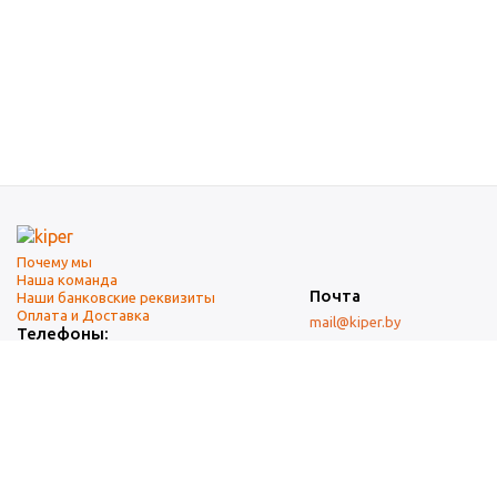
Почему мы
Наша команда
Почта
Наши банковские реквизиты
Оплата и Доставка
mail@kiper.by
Телефоны:
+375 (17) 337-14-14
(городской)
+375 (29) 337-14-14
(А1)
+375 (29) 237-14-14
(МТС)
+375 (17) 337-14-14
добавочный 15 (Факс)
Адрес офиса и склада
г. Минск, ул. Западная, 7А
Карта проезда