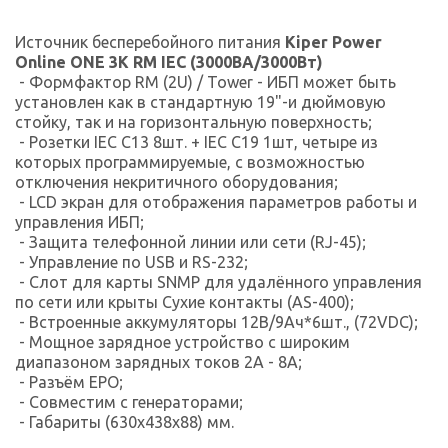
Источник бесперебойного питания
Kiper Power
Online ONE 3K RM IEC (3000ВА/3000Вт)
- Формфактор RM (2U) / Tower - ИБП может быть
установлен как в стандартную 19"-и дюймовую
стойку, так и на горизонтальную поверхность;
- Розетки IEC C13 8шт. + IEC C19 1шт, четыре из
которых программируемые, с возможностью
отключения некритичного оборудования;
- LCD экран для отображения параметров работы и
управления ИБП;
- Защита телефонной линии или сети (RJ-45);
- Управление по USB и RS-232;
- Слот для карты SNMP для удалённого управления
по сети или крыты Сухие контакты (AS-400);
- Встроенные аккумуляторы 12В/9Ач*6шт., (72VDC);
- Мощное зарядное устройство с широким
диапазоном зарядных токов 2A - 8A;
- Разъём EPO;
- Совместим с генераторами;
- Габариты (630x438x88) мм.