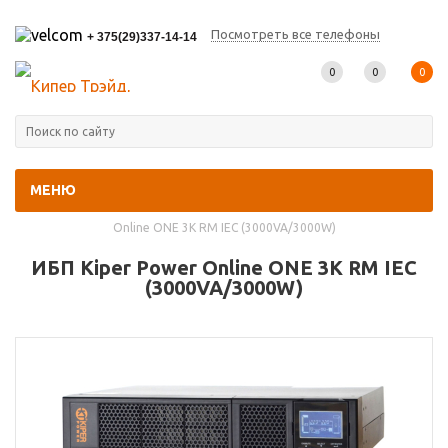
Посмотреть все телефоны
+ 375(29)337-14-14
0
0
0
МЕНЮ
Главная
-
Каталог товаров
-
Архивные модели
-
ИБП Kiper Power
Online ONE 3K RM IEC (3000VA/3000W)
ИБП Kiper Power Online ONE 3K RM IEC
(3000VA/3000W)