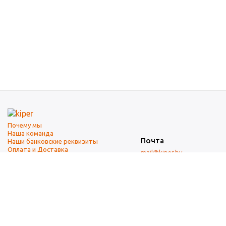
Почему мы
Наша команда
Почта
Наши банковские реквизиты
Оплата и Доставка
mail@kiper.by
Телефоны:
+375 (17) 337-14-14
(городской)
+375 (29) 337-14-14
(А1)
+375 (29) 237-14-14
(МТС)
+375 (17) 337-14-14
добавочный 15 (Факс)
Адрес офиса и склада
г. Минск, ул. Западная, 7А
Карта проезда