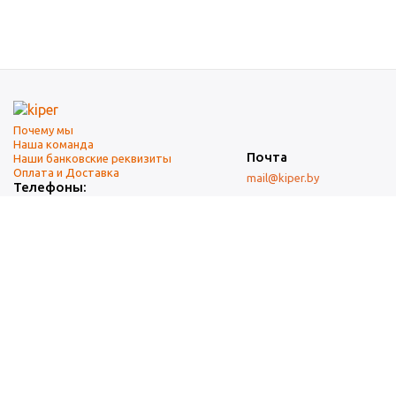
Почему мы
Наша команда
Почта
Наши банковские реквизиты
Оплата и Доставка
mail@kiper.by
Телефоны:
+375 (17) 337-14-14
(городской)
+375 (29) 337-14-14
(А1)
+375 (29) 237-14-14
(МТС)
+375 (17) 337-14-14
добавочный 15 (Факс)
Адрес офиса и склада
г. Минск, ул. Западная, 7А
Карта проезда
Режим работы
9:00-18:00 (понедельник-пятница, без обеда)
Суббота, воскресенье — выходные.
При перепечатке материалов ссылка на источник обязательна.