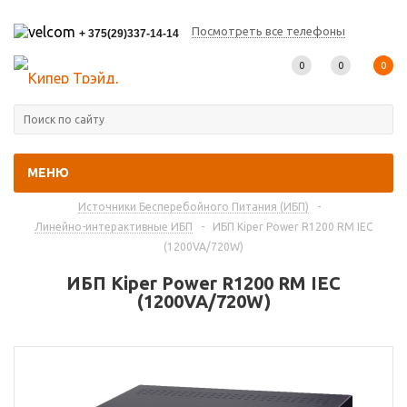
Посмотреть все телефоны
+ 375(29)337-14-14
0
0
0
МЕНЮ
Главная
-
Каталог товаров
-
Источники Бесперебойного Питания (ИБП)
-
Линейно-интерактивные ИБП
-
ИБП Kiper Power R1200 RM IEC
(1200VA/720W)
ИБП Kiper Power R1200 RM IEC
(1200VA/720W)