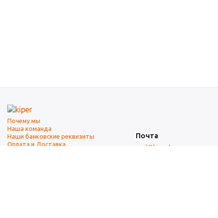
Почему мы
Наша команда
Почта
Наши банковские реквизиты
Оплата и Доставка
mail@kiper.by
Телефоны:
+375 (17) 337-14-14
(городской)
+375 (29) 337-14-14
(А1)
+375 (29) 237-14-14
(МТС)
+375 (17) 337-14-14
добавочный 15 (Факс)
Адрес офиса и склада
г. Минск, ул. Западная, 7А
Карта проезда