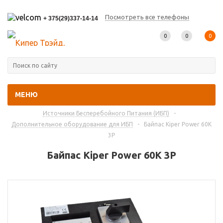
Посмотреть все телефоны
+ 375(29)337-14-14
0
0
0
МЕНЮ
Главная
-
Каталог товаров
-
Источники Бесперебойного Питания (ИБП)
-
Дополнительное оборудование для ИБП
-
Байпас Kiper Power 60K
3P
Байпас Kiper Power 60K 3P