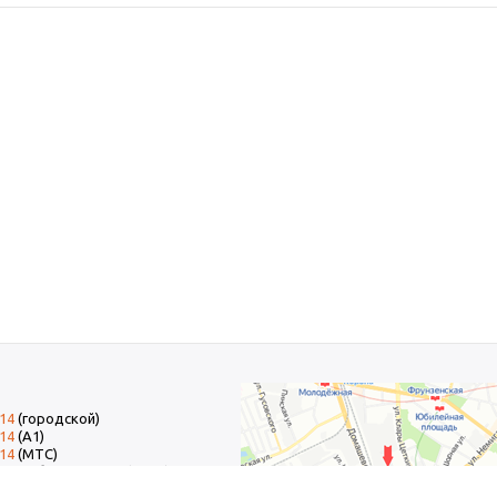
-14
(городской)
-14
(А1)
-14
(МТС)
-14
добавочный 15 (Факс)