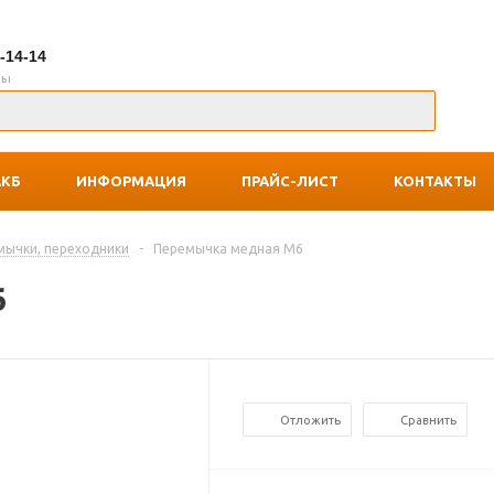
7-14-14
ны
АКБ
ИНФОРМАЦИЯ
ПРАЙС-ЛИСТ
КОНТАКТЫ
мычки, переходники
-
Перемычка медная M6
6
Отложить
Сравнить