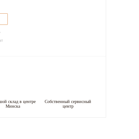
ь
ят
шой склад в центре
Собственный сервисный
Минска
центр