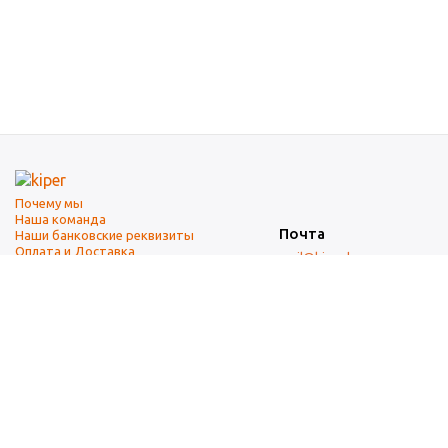
Почему мы
Наша команда
Почта
Наши банковские реквизиты
Оплата и Доставка
mail@kiper.by
Телефоны:
+375 (17) 337-14-14
(городской)
+375 (29) 337-14-14
(А1)
+375 (29) 237-14-14
(МТС)
+375 (17) 337-14-14
добавочный 15 (Факс)
Адрес офиса и склада
г. Минск, ул. Западная, 7А
Карта проезда
Режим работы