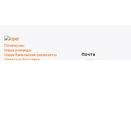
Почему мы
Наша команда
Почта
Наши банковские реквизиты
Оплата и Доставка
mail@kiper.by
Телефоны:
+375 (17) 337-14-14
(городской)
+375 (29) 337-14-14
(А1)
+375 (29) 237-14-14
(МТС)
+375 (17) 337-14-14
добавочный 15 (Факс)
Адрес офиса и склада
г. Минск, ул. Западная, 7А
Карта проезда
Режим работы
9:00-18:00 (понедельник-пятница, без обеда)
Суббота, воскресенье — выходные.