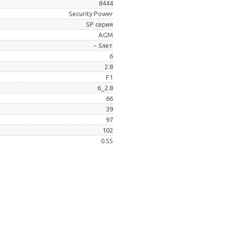
8444
Security Power
SP серия
AGM
~ 5лет
6
2.8
F1
6_2.8
66
39
97
102
0.55