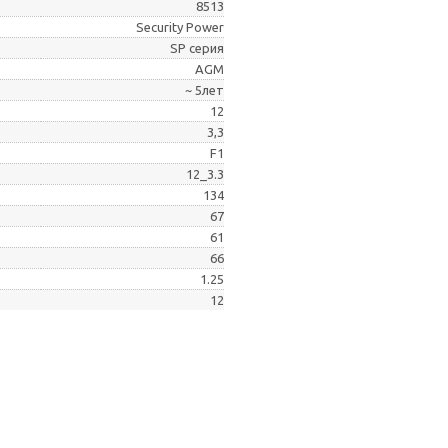
8513
Security Power
SP серия
AGM
~ 5лет
12
3,3
F1
12_3.3
134
67
61
66
1.25
12