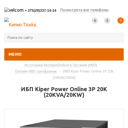
Посмотреть все телефоны
+ 375(29)337-14-14
0
0
0
МЕНЮ
Главная
-
Каталог товаров
-
Источники Бесперебойного Питания (ИБП)
-
Онлайн ИБП трехфазные
-
ИБП Kiper Power Online 3P 20K
(20KVA/20KW)
ИБП Kiper Power Online 3P 20K
(20KVA/20KW)