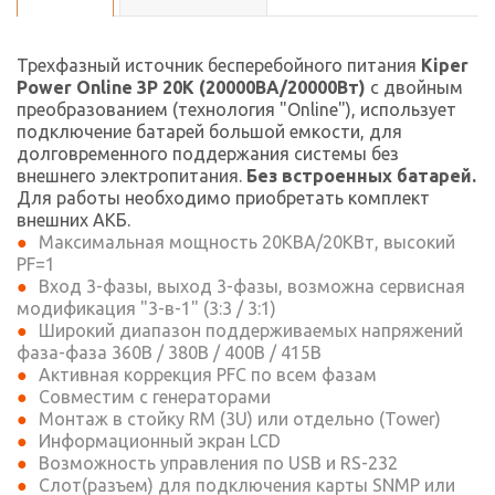
Трехфазный источник бесперебойного питания
Kiper
Power Online 3P 20K (20000ВА/20000Вт)
с двойным
преобразованием (технология "Online"), использует
подключение батарей большой емкости, для
долговременного поддержания системы без
внешнего электропитания.
Без встроенных батарей.
Для работы необходимо приобретать комплект
внешних АКБ.
Максимальная мощность 20КВА/20КВт, высокий
PF=1
Вход 3-фазы, выход 3-фазы, возможна сервисная
модификация "3-в-1" (3:3 / 3:1)
Широкий диапазон поддерживаемых напряжений
фаза-фаза 360В / 380В / 400В / 415В
Активная коррекция PFC по всем фазам
Совместим с генераторами
Монтаж в стойку RM (3U) или отдельно (Tower)
Информационный экран LCD
Возможность управления по USB и RS-232
Слот(разъем) для подключения карты SNMP или