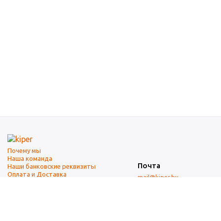
Почему мы
Наша команда
Почта
Наши банковские реквизиты
Оплата и Доставка
mail@kiper.by
Телефоны:
+375 (17) 337-14-14
(городской)
+375 (29) 337-14-14
(А1)
+375 (29) 237-14-14
(МТС)
+375 (17) 337-14-14
добавочный 15 (Факс)