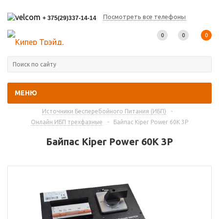
Посмотреть все телефоны
+ 375(29)337-14-14
0
0
0
МЕНЮ
Главная
-
Каталог товаров
-
Источники Бесперебойного Питания (ИБП)
-
Онлайн ИБП трехфазные
-
Байпас Kiper Power 60K 3P
Байпас Kiper Power 60K 3P