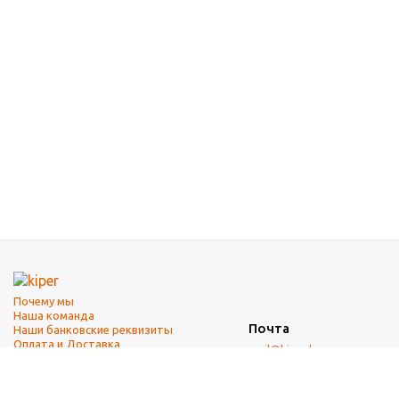
Почему мы
Наша команда
Почта
Наши банковские реквизиты
Оплата и Доставка
mail@kiper.by
Телефоны:
+375 (17) 337-14-14
(городской)
+375 (29) 337-14-14
(А1)