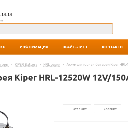
7-14-14
ны
АКБ
ИНФОРМАЦИЯ
ПРАЙС-ЛИСТ
КОНТАКТЫ
яторы
-
KIPER Battery
-
HRL серия
-
Аккумуляторная батарея Kiper HRL
ея Kiper HRL-12520W 12V/150
Отложить
Сравнить