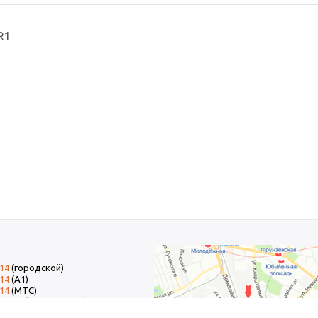
R1
-14
(городской)
-14
(А1)
-14
(МТС)
-14
добавочный 15 (Факс)