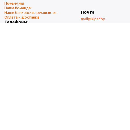
Почему мы
Наша команда
Почта
Наши банковские реквизиты
Оплата и Доставка
mail@kiper.by
Телефоны:
+375 (17) 337-14-14
(городской)
+375 (29) 337-14-14
(А1)
+375 (29) 237-14-14
(МТС)
+375 (17) 337-14-14
добавочный 15 (Факс)
Адрес офиса и склада
г. Минск, ул. Западная, 7А
Карта проезда
Режим работы
9:00-18:00 (понедельник-пятница, без обеда)
Суббота, воскресенье — выходные.
При перепечатке материалов ссылка на источник обязательна.
Данный информационный ресурс не является публичной офертой.
Наличие и стоимость товаров уточняйте по телефону.
Изображения товаров могут отличаться от реального внешнего
вида товаров как по цвету, так и по дизайну.
Общество с ограниченной ответственностью «Кипер Трэйд» ©2009-
2025